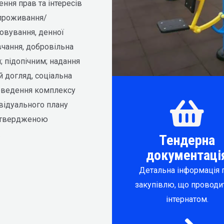
ння прав та інтересів
 проживання/
овування, денної
авчання, добровільна
; підопічним; надання
й догляд, соціальна
роведення комплексу
ивідуального плану
затвердженою
.
Тендерна
документаці
Детальна інформація 
закупівлю, що проводи
інтернатом.