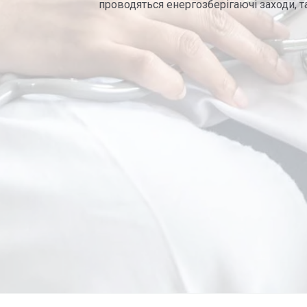
проводяться енергозберігаючі заходи, т