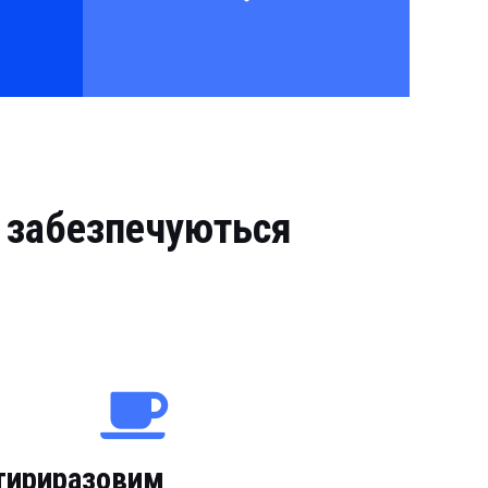
м забезпечуються
тириразовим