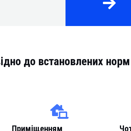
відно до встановлених нор
Приміщенням
Чо