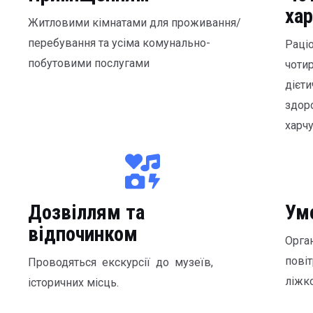
ха
Житловими кімнатами для проживання/
перебування та усіма комунально-
Раці
побутовими послугами
чоти
дієти
здор
харчу
Дозвіллям та
Умо
відпочинком
Орга
пові
Проводяться екскурсії до музеїв,
ліжко
історичних місць.