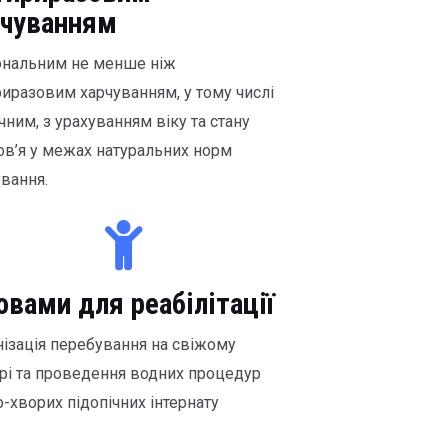
рчуванням
ональним не менше ніж
риразовим харчуванням, у тому числі
чним, з урахуванням віку та стану
ов’я у межах натуральних норм
вання.
вами для реабілітації
нізація перебування на свіжому
трі та проведення водних процедур
-хворих підопічних інтернату