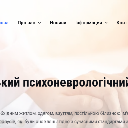
овна
Про нас
Новини
Інформация
Конт
ький психоневрологічний
обхідним житлом, одягом, взуттям, постільною білизною, м
орпусів, які були оновлені згідно з сучасними стандартами